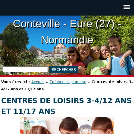
Conteville - Eure (27) -
Normandie
Vous êtes ici :
Accueil
»
Enfance et jeunesse
»
Centres de loisirs 3-
4/12 ans et 11/17 ans
CENTRES DE LOISIRS 3-4/12 ANS
ET 11/17 ANS