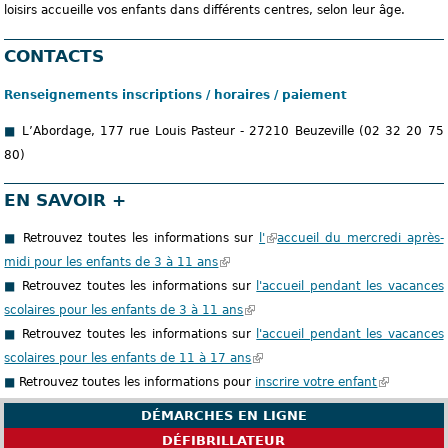
loisirs accueille vos enfants dans différents centres, selon leur âge.
CONTACTS
Renseignements inscriptions / horaires / paiement
L’Abordage, 177 rue Louis Pasteur - 27210 Beuzeville (02 32 20 75
80)
EN SAVOIR +
Retrouvez toutes les informations sur
l'
(
accueil du mercredi après-
midi pour les enfants de 3 à 11 ans
(
l
Retrouvez toutes les informations sur
l
l'accueil pendant les vacances
e
scolaires pour les enfants de 3 à 11 ans
e
(
l
Retrouvez toutes les informations sur
l
l
l'accueil pendant les vacances
i
scolaires pour les enfants de 11 à 17 ans
i
e
(
e
Retrouvez toutes les informations pour
e
l
l
inscrire votre enfant
n
(
n
i
e
e
l
DÉMARCHES EN LIGNE
e
e
l
s
e
DÉFIBRILLATEUR