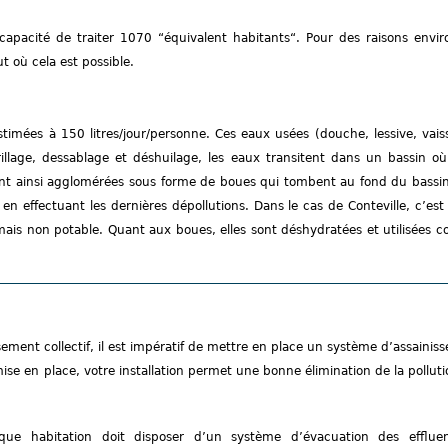
capacité de traiter 1070 “équivalent habitants“. Pour des raisons envir
ut où cela est possible.
imées à 150 litres/jour/personne. Ces eaux usées (douche, lessive, vaissell
illage, dessablage et déshuilage, les eaux transitent dans un bassin où
sont ainsi agglomérées sous forme de boues qui tombent au fond du bassi
e en effectuant les dernières dépollutions. Dans le cas de Conteville, c’es
e mais non potable. Quant aux boues, elles sont déshydratées et utilisées
ssement collectif, il est impératif de mettre en place un système d’assain
se en place, votre installation permet une bonne élimination de la polluti
que habitation doit disposer d’un système d’évacuation des effluen