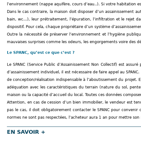
l’environnement (nappe aquifère, cours d’eau..). Si votre habitation es
Dans le cas contraire, la maison doit disposer d’un assainissement aut
bain, wc…), leur prétraitement, l’épuration, l’infiltration et le rejet
dispositif. Pour cela, chaque propriétaire d’un système d’assainissemen
Outre la nécessité de préserver l’environnement et l’hygiène publiq
mauvaises surprises comme les odeurs, les engorgements voire des 
Le SPANC, qu’est ce que c’est ?
Le SPANC (Service Public d’Assainissement Non Collectif) est assur
d’assainissement individuel, il est nécessaire de faire appel au SPANC. 
de conception/réalisation indispensable à l’aboutissement du projet.
adéquation avec les caractéristiques du terrain (nature du sol, pen
maison ou la capacité d’accueil du local. Toutes ces données composent
Attention, en cas de cession d’un bien immobilier, le vendeur est ten
pas le cas, il doit obligatoirement contacter le SPANC pour convenir 
normes ne sont pas respectées, l’acheteur aura 1 an pour mettre son
EN SAVOIR +