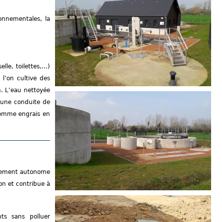
onnementales, la
e, toilettes,...)
 l’on cultive des
n. L’eau nettoyée
t une conduite de
 comme engrais en
issement autonome
on et contribue à
ts sans polluer