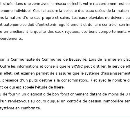
t située dans une zone avec le réseau collectif, votre raccordement est obl
onome individuel. Celui-ci assure la collecte des eaux usées de la maison (
 dans la nature d’une eau propre et saine. Les eaux pluviales ne doivent pa
t autonome se doit d’entretenir régulièrement et de faire contrôler son ins
ue en améliorant la qualité des eaux rejetées, ces bons comportements v
débordements.
é par la Communauté de Communes de Beuzeville. Lors de la mise en place
Outre les informations et conseils que le SPANC peut distiller, le service ef
 En effet, cet examen permet de s’assurer que le système d’assainissemen
te, présence d’un puits destiné à la consommation…) et avec le nombre d
 ce qui est appelé l’étude de filière.
u de fournir un diagnostic de bon fonctionnement datant de moins de 3 an
d’un rendez-vous au cours duquel un contrôle de cession immobilière sera
 système en conformité.