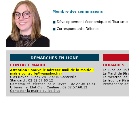
Membre des commissions
Développement économique et Tourisme
Correspondante Défense
DÉMARCHES EN LIGNE
CONTACT MAIRIE
HORAIRES
Attention : nouvelle adresse mail de la Mairie :
Le Lundi de 9h 
mairie.conteville@wanadoo.fr
(
Le Mardi de 9h 
Clos Rever - Cidex 28 - 27210 Conteville
l
Le mercredi de 
Standard : 02 32 57 60 12
i
Le Jeudi de 9h 
Comptabilité, Election, salle Rever : 02.27.36.18.81
e
Permanence des 
Urbanisme, État Civil, Cantine : 02.32.57.60.12
n
Contacter la mairie ou les élus
p
o
u
r
e
n
v
o
y
e
r
u