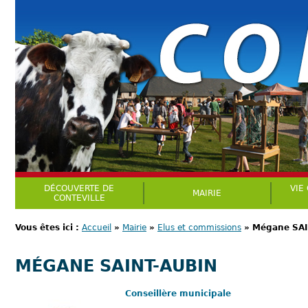
DÉCOUVERTE DE
VIE
MAIRIE
CONTEVILLE
Vous êtes ici :
Accueil
»
Mairie
»
Elus et commissions
»
Mégane SAI
MÉGANE SAINT-AUBIN
Conseillère municipale