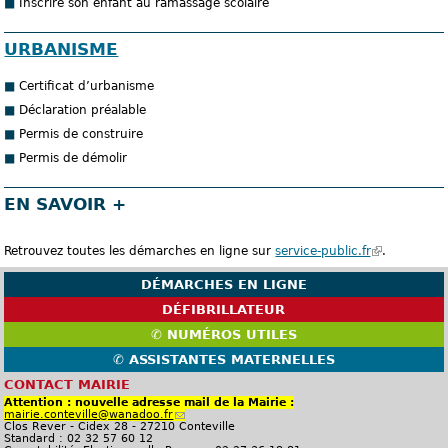
Inscrire son enfant au ramassage scolaire
URBANISME
Certificat d’urbanisme
Déclaration préalable
Permis de construire
Permis de démolir
EN SAVOIR +
Retrouvez toutes les démarches en ligne sur
service-public.fr
(
.
l
DÉMARCHES EN LIGNE
e
DÉFIBRILLATEUR
l
✆ NUMÉROS UTILES
i
✆ ASSISTANTES MATERNELLES
e
CONTACT MAIRIE
n
Attention : nouvelle adresse mail de la Mairie :
mairie.conteville@wanadoo.fr
(
e
Clos Rever - Cidex 28 - 27210 Conteville
l
Standard : 02 32 57 60 12
i
s