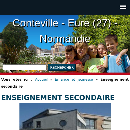
Conteville - Eure (27) -
Normandie
Vous êtes ici :
Accueil
»
Enfance et jeunesse
»
Enseignement
secondaire
ENSEIGNEMENT SECONDAIRE