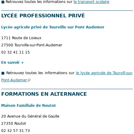
Retrouvez toutes les informations sur
le transport scolaire
e
x
LYCÉE PROFESSIONNEL PRIVÉ
t
e
Lycée agricole privé de Tourville sur Pont Audemer
r
1711 Route de Lisieux
n
27500 Tourville-sur-Pont-Audemer
e
02 32 41 11 15
)
En savoir +
Retrouvez toutes les informations sur
le lycée agricole de Tourvill-sur-
Pont-Audemer
(
l
FORMATIONS EN ALTERNANCE
e
l
Maison Familiale de Routot
i
e
20 Avenue du Général de Gaulle
n
27350 Routot
e
02 32 57 31 73