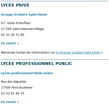
x
LYCÉE PRIVÉ
t
e
Groupe Scolaire Saint-Ouen
r
67, route d'Honfleur
n
27 500 Saint-Germain-Village
e
02 32 20 31 80
)
En savoir +
Retrouvez toutes les informations sur
le Groupe Scolaire Saint-Ouen
(
l
LYCÉE PROFESSIONNEL PUBLIC
e
l
Lycée professionnel Risle-Seine
i
e
Rue des déportés
n
27500 Pont-Audemer
e
02 32 41 46 55
s
En savoir +
t