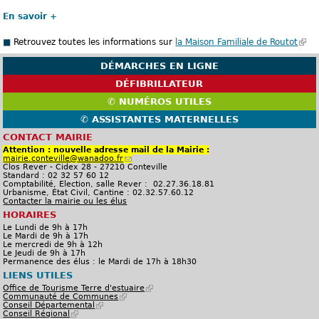
s
En savoir +
t
Retrouvez toutes les informations sur
la Maison Familiale de Routot
(
e
l
x
DÉMARCHES EN LIGNE
e
t
DÉFIBRILLATEUR
l
e
✆ NUMÉROS UTILES
i
r
✆ ASSISTANTES MATERNELLES
e
n
CONTACT MAIRIE
n
e
Attention : nouvelle adresse mail de la Mairie :
mairie.conteville@wanadoo.fr
(
e
)
Clos Rever - Cidex 28 - 27210 Conteville
l
Standard : 02 32 57 60 12
i
s
Comptabilité, Election, salle Rever : 02.27.36.18.81
e
Urbanisme, État Civil, Cantine : 02.32.57.60.12
n
t
Contacter la mairie ou les élus
p
o
e
HORAIRES
u
r
Le Lundi de 9h à 17h
x
e
Le Mardi de 9h à 17h
n
Le mercredi de 9h à 12h
t
v
Le Jeudi de 9h à 17h
o
Permanence des élus : le Mardi de 17h à 18h30
e
y
LIENS UTILES
e
r
r
Office de Tourisme Terre d'estuaire
(
u
Communauté de Communes
(
l
n
n
Conseil Départemental
(
l
e
c
Conseil Régional
(
l
e
l
e