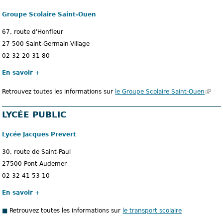
Groupe Scolaire Saint-Ouen
67, route d'Honfleur
27 500 Saint-Germain-Village
02 32 20 31 80
En savoir +
Retrouvez toutes les informations sur
le Groupe Scolaire Saint-Ouen
(
l
LYCÉE PUBLIC
e
l
Lycée Jacques Prevert
i
e
30, route de Saint-Paul
n
27500 Pont-Audemer
e
02 32 41 53 10
s
En savoir +
t
Retrouvez toutes les informations sur
le transport scolaire
e